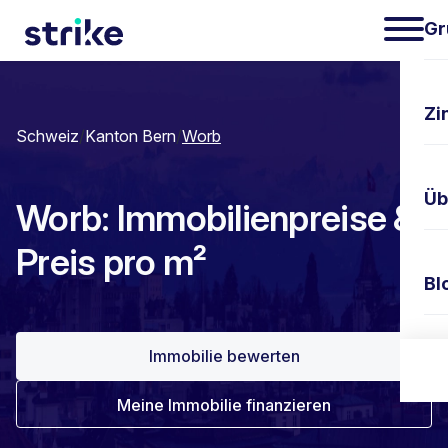
Gr
Zi
Schweiz
/
Kanton Bern
/
Worb
Üb
Worb: Immobilienpreise &
Preis pro m²
Bl
Immobilie bewerten
Ko
Meine Immobilie finanzieren