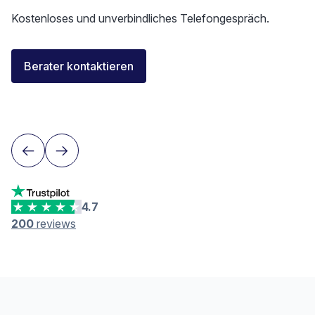
Kostenloses und unverbindliches Telefongespräch.
Florent Buser
Berater kontaktieren
Area Sales Director Romandie
Lausanne
4.7
200
reviews