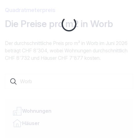
Quadratmeterpreis
Die Preise pro m2 in Worb
Loading...
Der durchschnittliche Preis pro m² in Worb im Juni 2026
beträgt CHF 8'304, wobei Wohnungen durchschnittlich
CHF 8'732 und Häuser CHF 7'877 kosten.
Suche nach einer Ortschaft oder einem Kanton
Wohnungen
Häuser