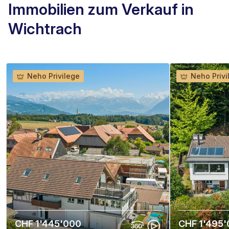
Immobilien zum Verkauf in
Wichtrach
Neho Privilege
Neho Privi
CHF 1'445'000
CHF 1'495