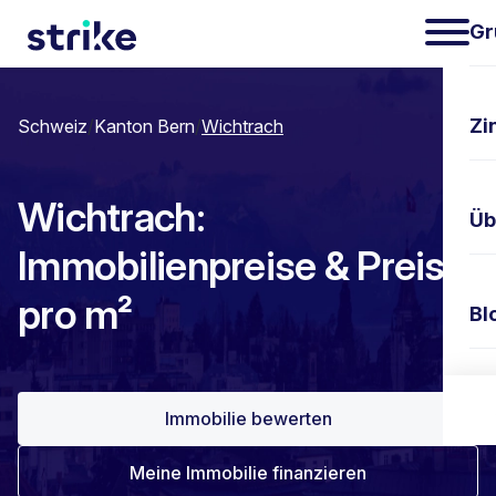
Gr
Zi
Schweiz
/
Kanton Bern
/
Wichtrach
Wichtrach:
Üb
Immobilienpreise & Preis
pro m²
Bl
Ko
Immobilie bewerten
Meine Immobilie finanzieren