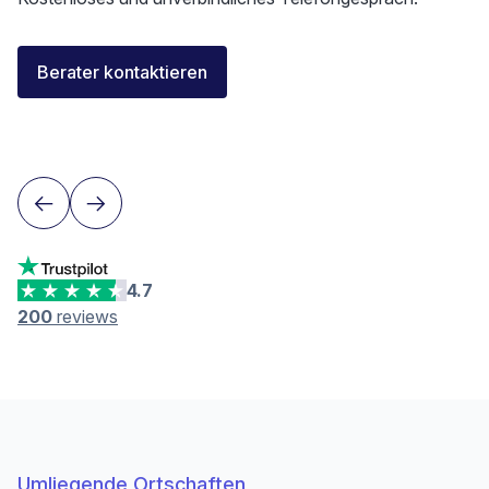
Elisa Longo
Berater kontaktieren
Finanzierungsberaterin IAF
Neuenburg
4.7
200
reviews
Umliegende Ortschaften