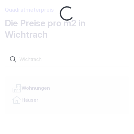
Loading...
Quadratmeterpreis
Die Preise pro m2 in
Wichtrach
Suche nach einer Ortschaft oder einem Kanton
Wohnungen
Häuser