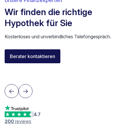
Unsere Finanzexperten
Wir finden die richtige
Hypothek für Sie
Kostenloses und unverbindliches Telefongespräch.
Florent Buser
Berater kontaktieren
Area Sales Director Romandie
Lausanne
4.7
200
reviews