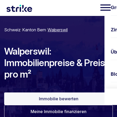
Gr
Zi
Schweiz
/
Kanton Bern
/
Walperswil
Walperswil:
Üb
Immobilienpreise & Preis
pro m²
Bl
Ko
Immobilie bewerten
Meine Immobilie finanzieren