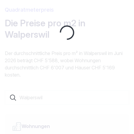
Quadratmeterpreis
Die Preise pro m2 in
Loading...
Walperswil
Der durchschnittliche Preis pro m² in Walperswil im Juni
2026 beträgt CHF 5'588, wobei Wohnungen
durchschnittlich CHF 6'007 und Häuser CHF 5'169
kosten.
Suche nach einer Ortschaft oder einem Kanton
Wohnungen