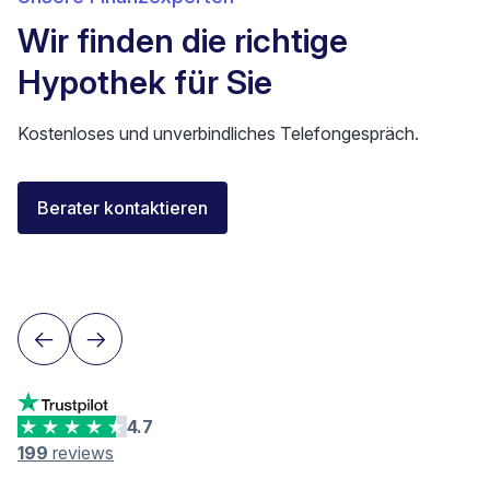
Wir finden die richtige
Hypothek für Sie
Kostenloses und unverbindliches Telefongespräch.
Florent Buser
Berater kontaktieren
Area Sales Director Romandie
Lausanne
4.7
199
reviews