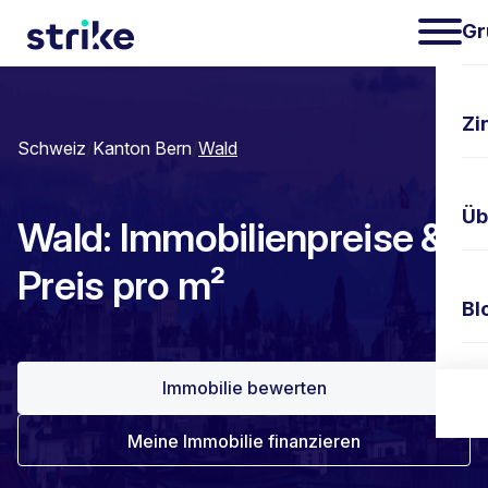
Gr
Zi
Schweiz
/
Kanton Bern
/
Wald
Üb
Wald: Immobilienpreise &
Preis pro m²
Bl
Immobilie bewerten
Ko
Meine Immobilie finanzieren