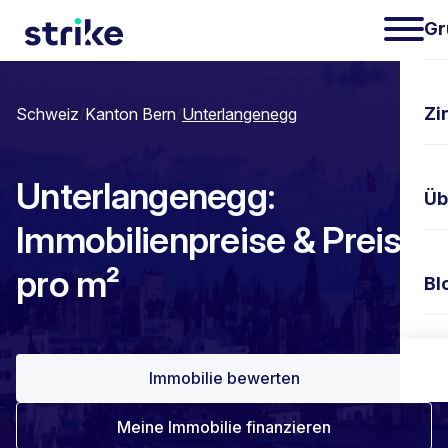
Gr
Zi
Schweiz
/
Kanton Bern
/
Unterlangenegg
Unterlangenegg:
Üb
Immobilienpreise & Preis
pro m²
Bl
Ko
Immobilie bewerten
Meine Immobilie finanzieren