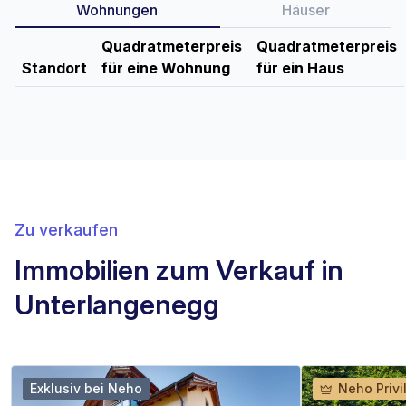
Wohnungen
Häuser
Quadratmeterpreis
Quadratmeterpreis
Standort
für eine Wohnung
für ein Haus
Zu verkaufen
Immobilien zum Verkauf in
Unterlangenegg
Exklusiv bei Neho
Neho Privi