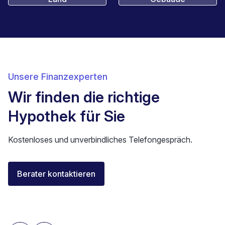
Unsere Finanzexperten
Wir finden die richtige
Hypothek für Sie
Kostenloses und unverbindliches Telefongespräch.
Florent Buser
Berater kontaktieren
Area Sales Director Romandie
Lausanne