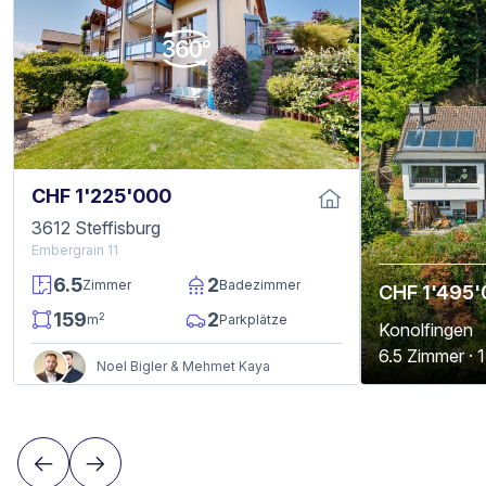
CHF 1'225'000
3612 Steffisburg
Embergrain 11
6.5
2
Zimmer
Badezimmer
CHF 1'495
159
2
2
m
Parkplätze
Konolfingen
6.5 Zimmer · 
Noel Bigler & Mehmet Kaya