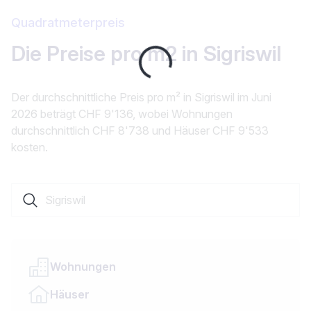
Quadratmeterpreis
Die Preise pro m2 in Sigriswil
Loading...
Der durchschnittliche Preis pro m² in Sigriswil im Juni
2026 beträgt CHF 9'136, wobei Wohnungen
durchschnittlich CHF 8'738 und Häuser CHF 9'533
kosten.
Suche nach einer Ortschaft oder einem Kanton
Wohnungen
Häuser