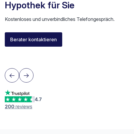
Hypothek für Sie
Kostenloses und unverbindliches Telefongespräch.
Florent Buser
Berater kontaktieren
Area Sales Director Romandie
Lausanne
4.7
200
reviews