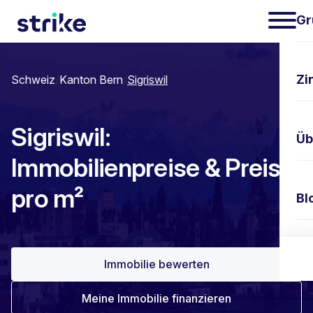
Gr
Zi
Schweiz
/
Kanton Bern
/
Sigriswil
Sigriswil:
Üb
Immobilienpreise & Preis
pro m²
Bl
Ko
Immobilie bewerten
Meine Immobilie finanzieren