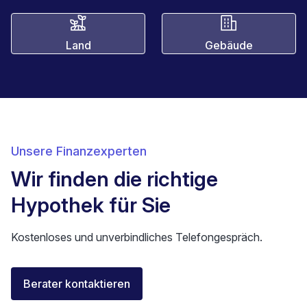
Land
Gebäude
Unsere Finanzexperten
Wir finden die richtige
Hypothek für Sie
Kostenloses und unverbindliches Telefongespräch.
Florent Buser
Berater kontaktieren
Area Sales Director Romandie