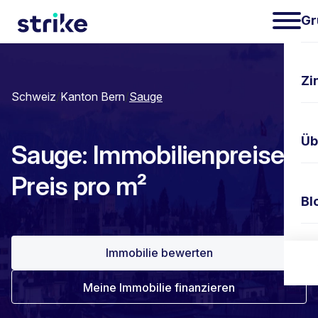
Gr
Zi
Schweiz
/
Kanton Bern
/
Sauge
Üb
Sauge: Immobilienpreise &
Preis pro m²
Bl
Immobilie bewerten
Ko
Meine Immobilie finanzieren