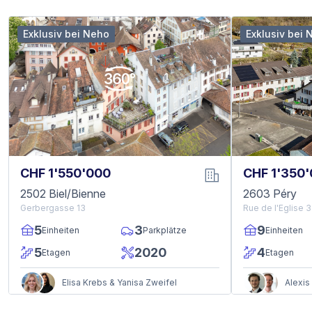
Exklusiv bei Neho
Exklusiv bei 
CHF 1'550'000
CHF 1'350
2502 Biel/Bienne
2603 Péry
Gerbergasse 13
Rue de l'Eglise 3
5
3
9
Einheiten
Parkplätze
Einheiten
5
2020
4
Etagen
Etagen
Elisa Krebs & Yanisa Zweifel
Alexis