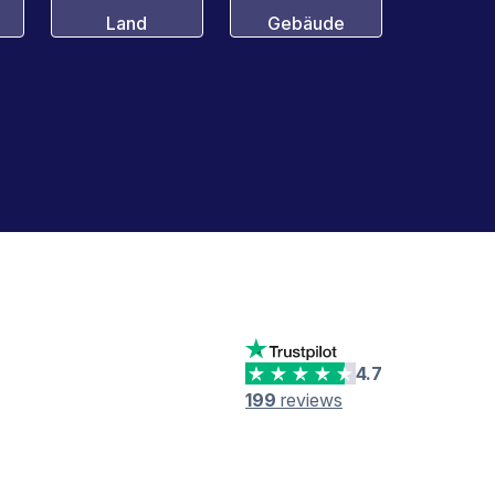
Land
Gebäude
4.7
199
reviews