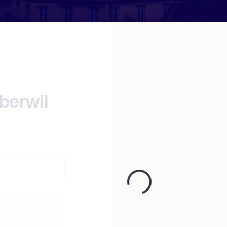
berwil
n
Loading...