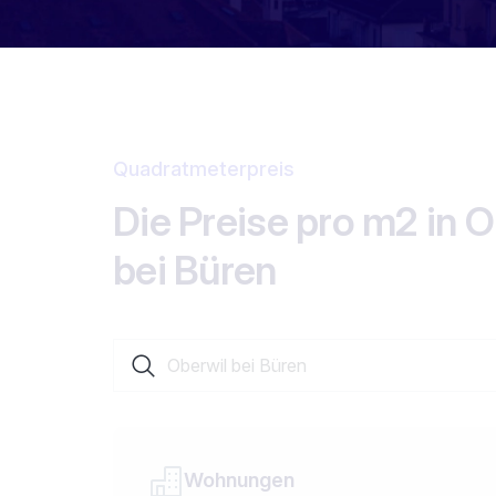
Quadratmeterpreis
Die Preise pro m2 in O
bei Büren
Suche nach einer Ortschaft oder einem Kanto
Wohnungen