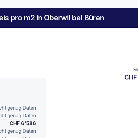
eis pro m2 in Oberwil bei Büren
Me
CHF
cht genug Daten
cht genug Daten
CHF 6'586
cht genug Daten