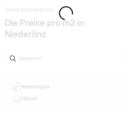
Loading...
Quadratmeterpreis
Die Preise pro m2 in
Niederönz
Suche nach einer Ortschaft oder einem Kanton
Wohnungen
Häuser