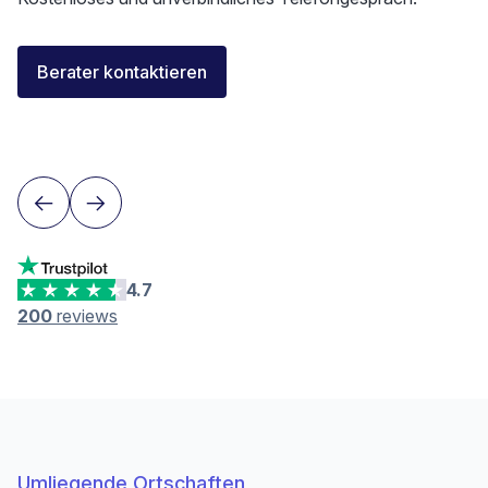
Elisa Longo
Berater kontaktieren
Finanzierungsberaterin IAF
Neuenburg
4.7
200
reviews
Umliegende Ortschaften