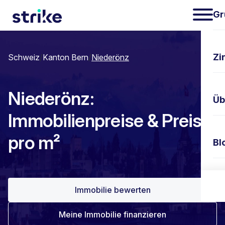
Gr
Zi
Schweiz
/
Kanton Bern
/
Niederönz
Niederönz:
Üb
Immobilienpreise & Preis
pro m²
Bl
Ko
Immobilie bewerten
Meine Immobilie finanzieren