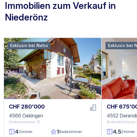
Immobilien zum Verkauf in
Niederönz
Exklusiv bei Neho
Exklusiv bei 
CHF 280'000
CHF 675'0
4566 Oekingen
4552 Derend
Grubenstrasse 15
Bodmattstrasse
4
1
4.5
Zimmer
Badezimmer
Zimmer