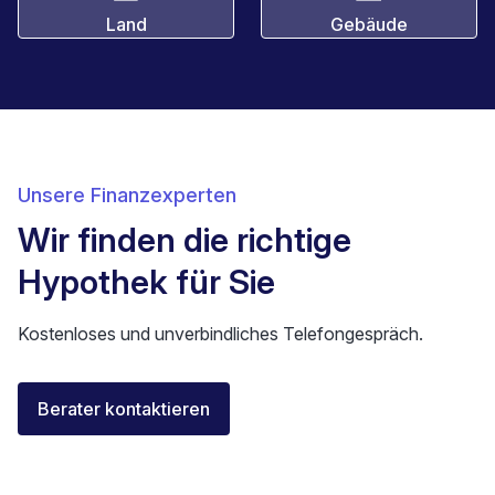
Land
Gebäude
Unsere Finanzexperten
Wir finden die richtige
Hypothek für Sie
Kostenloses und unverbindliches Telefongespräch.
Elisa Longo
Berater kontaktieren
Finanzierungsberaterin IAF
Neuenburg