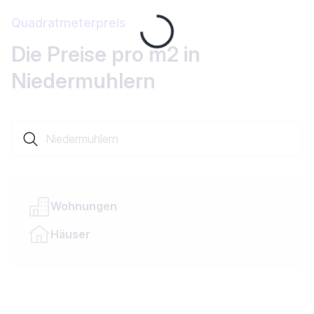
Quadratmeterpreis
Loading...
Die Preise pro m2 in
Niedermuhlern
Suche nach einer Ortschaft oder einem Kanton
Wohnungen
Häuser