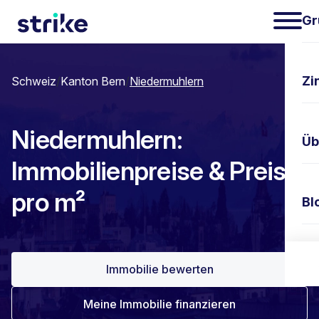
Gr
Zi
Schweiz
/
Kanton Bern
/
Niedermuhlern
Niedermuhlern:
Üb
Immobilienpreise & Preis
pro m²
Bl
Ko
Immobilie bewerten
Meine Immobilie finanzieren