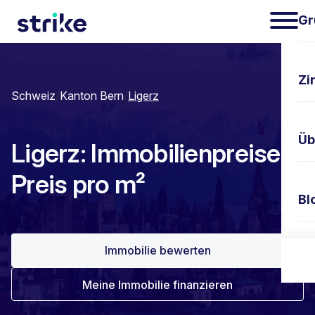
Gr
Zi
Schweiz
/
Kanton Bern
/
Ligerz
Üb
Ligerz: Immobilienpreise &
Preis pro m²
Bl
Immobilie bewerten
Ko
Meine Immobilie finanzieren