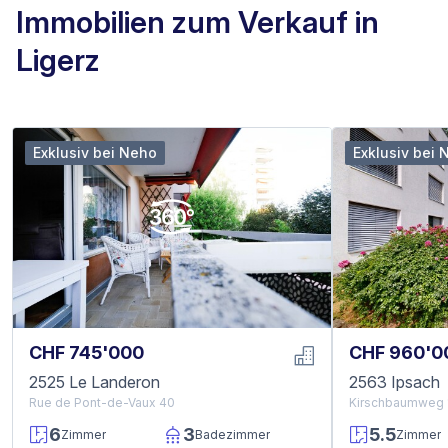
Immobilien zum Verkauf in
Ligerz
Exklusiv bei Neho
Exklusiv bei 
CHF 745'000
CHF 960'0
2525 Le Landeron
2563 Ipsach
Rue de Pont-de-Vaux 40
Kirschbaumweg 
6
3
5.5
Zimmer
Badezimmer
Zimmer