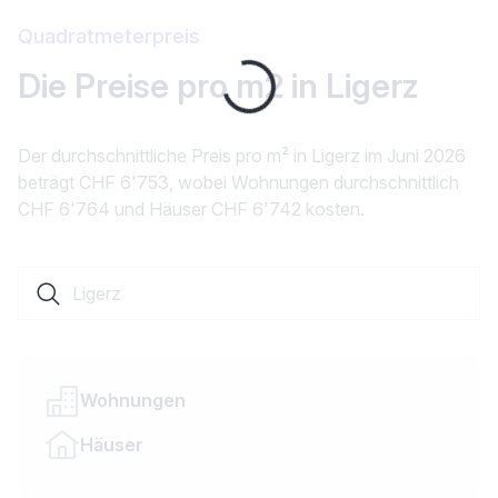
Quadratmeterpreis
Die Preise pro m2 in Ligerz
Loading...
Der durchschnittliche Preis pro m² in Ligerz im Juni 2026
beträgt CHF 6'753, wobei Wohnungen durchschnittlich
CHF 6'764 und Häuser CHF 6'742 kosten.
Suche nach einer Ortschaft oder einem Kanton
Wohnungen
Häuser