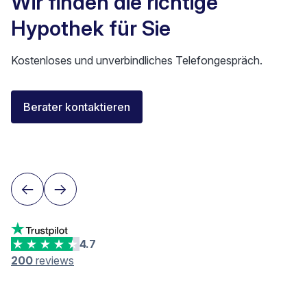
Wir finden die richtige
Hypothek für Sie
Kostenloses und unverbindliches Telefongespräch.
Florent Buser
Berater kontaktieren
Area Sales Director Romandie
Lausanne
4.7
200
reviews