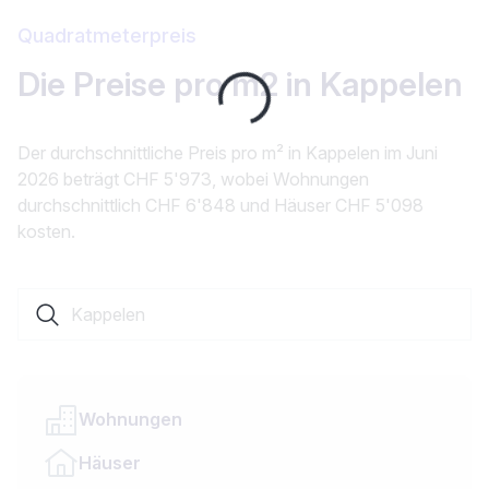
Quadratmeterpreis
Die Preise pro m2 in Kappelen
Loading...
Der durchschnittliche Preis pro m² in Kappelen im Juni
2026 beträgt CHF 5'973, wobei Wohnungen
durchschnittlich CHF 6'848 und Häuser CHF 5'098
kosten.
Suche nach einer Ortschaft oder einem Kanton
Wohnungen
Häuser