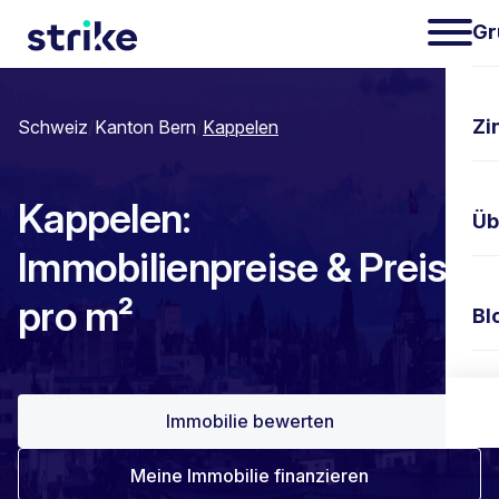
Gr
Zi
Schweiz
/
Kanton Bern
/
Kappelen
Kappelen:
Üb
Immobilienpreise & Preis
pro m²
Bl
Ko
Immobilie bewerten
Meine Immobilie finanzieren