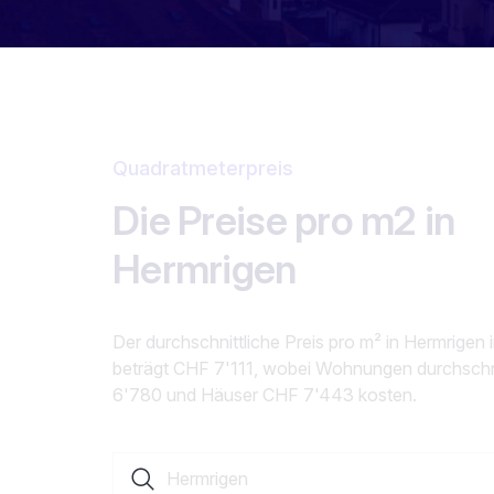
Quadratmeterpreis
Die Preise pro m2 in
Hermrigen
Der durchschnittliche Preis pro m² in Hermrigen
beträgt CHF 7'111, wobei Wohnungen durchschn
6'780 und Häuser CHF 7'443 kosten.
Suche nach einer Ortschaft oder einem Kanto