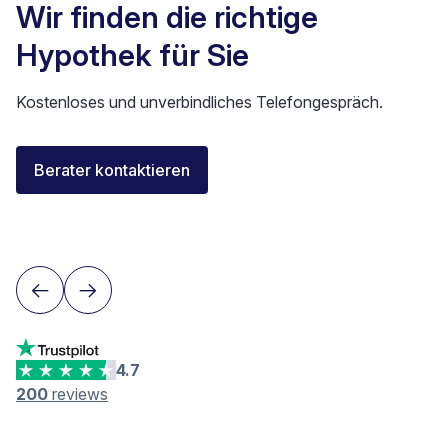
Wir finden die richtige
Hypothek für Sie
Kostenloses und unverbindliches Telefongespräch.
Elisa Longo
Berater kontaktieren
Finanzierungsberaterin IAF
Neuenburg
4.7
200
reviews