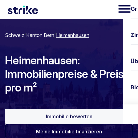
Gr
Zi
Schweiz
/
Kanton Bern
/
Heimenhausen
Heimenhausen:
Üb
Immobilienpreise & Preis
pro m²
Bl
Ko
Immobilie bewerten
Meine Immobilie finanzieren