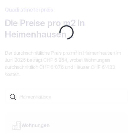
Quadratmeterpreis
Die Preise pro m2 in
Loading...
Heimenhausen
Der durchschnittliche Preis pro m² in Heimenhausen im
Juni 2026 beträgt CHF 6'254, wobei Wohnungen
durchschnittlich CHF 6'076 und Häuser CHF 6'433
kosten.
Suche nach einer Ortschaft oder einem Kanton
Wohnungen