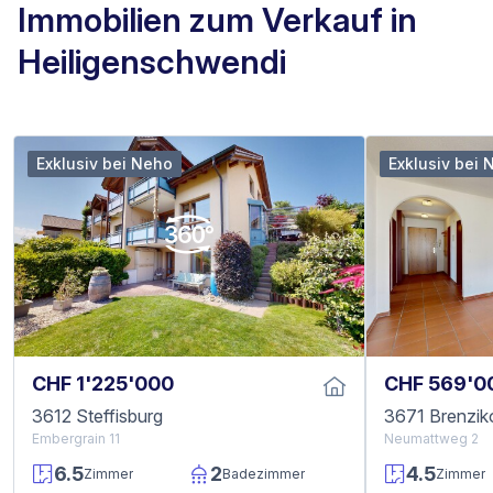
Immobilien zum Verkauf in
Heiligenschwendi
Exklusiv bei Neho
Exklusiv bei 
CHF 1'225'000
CHF 569'0
3612 Steffisburg
3671 Brenzik
Embergrain 11
Neumattweg 2
6.5
2
4.5
Zimmer
Badezimmer
Zimmer