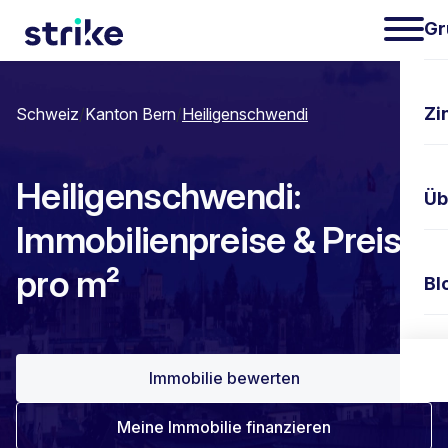
Gr
Zi
Schweiz
/
Kanton Bern
/
Heiligenschwendi
Heiligenschwendi:
Üb
Immobilienpreise & Preis
pro m²
Bl
Ko
Immobilie bewerten
Meine Immobilie finanzieren