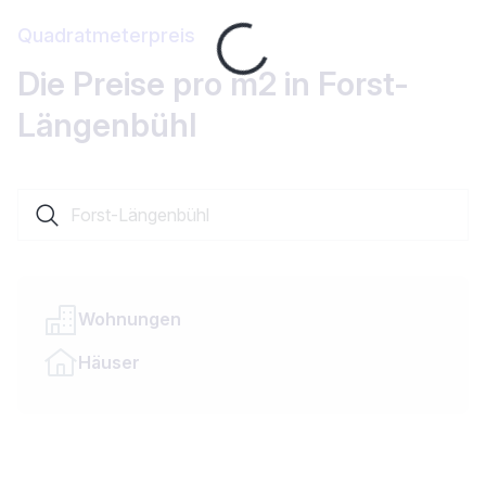
Loading...
Quadratmeterpreis
Die Preise pro m2 in Forst-
Längenbühl
Suche nach einer Ortschaft oder einem Kanton
Wohnungen
Häuser