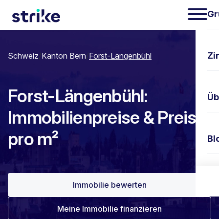
Gr
Zi
Schweiz
/
Kanton Bern
/
Forst-Längenbühl
Forst-Längenbühl:
Üb
Immobilienpreise & Preis
pro m²
Bl
Ko
Immobilie bewerten
Meine Immobilie finanzieren