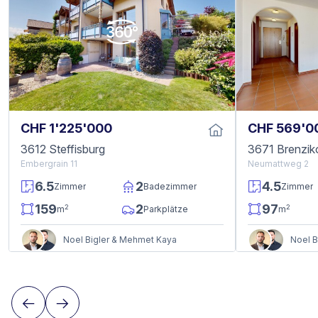
CHF 1'225'000
CHF 569'0
3612 Steffisburg
3671 Brenzik
Embergrain 11
Neumattweg 2
6.5
2
4.5
Zimmer
Badezimmer
Zimmer
159
2
97
2
2
m
Parkplätze
m
Noel Bigler & Mehmet Kaya
Noel B