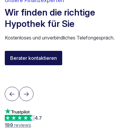
Unsere Finanzexperten
Wir finden die richtige
Hypothek für Sie
Kostenloses und unverbindliches Telefongespräch.
Elisa Longo
Berater kontaktieren
Finanzierungsberaterin IAF
Neuenburg
4.7
199
reviews