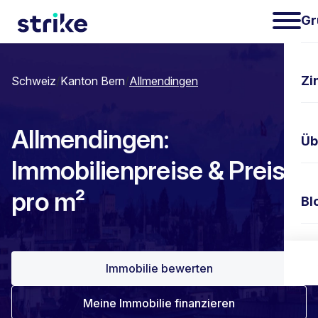
Gr
Zi
Schweiz
/
Kanton Bern
/
Allmendingen
Allmendingen:
Üb
Immobilienpreise & Preis
pro m²
Bl
Ko
Immobilie bewerten
Meine Immobilie finanzieren