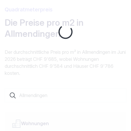
Quadratmeterpreis
Die Preise pro m2 in
Loading...
Allmendingen
Der durchschnittliche Preis pro m² in Allmendingen im Juni
2026 beträgt CHF 9'685, wobei Wohnungen
durchschnittlich CHF 9'584 und Häuser CHF 9'786
kosten.
Suche nach einer Ortschaft oder einem Kanton
Wohnungen