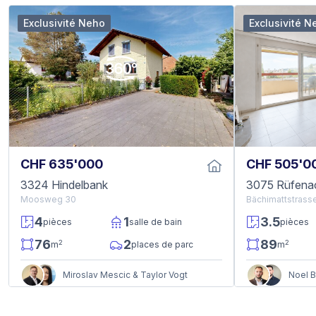
Exclusivité Neho
Exclusivité N
CHF 635'000
CHF 505'0
3324 Hindelbank
3075 Rüfena
Moosweg 30
Bächimattstrass
4
1
3.5
pièces
salle de bain
pièces
76
2
89
2
2
m
places de parc
m
Miroslav Mescic & Taylor Vogt
Noel B