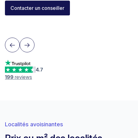
Florent Buser
Contacter un conseiller
Area Sales Director Romandie
Lausanne
4.7
199
reviews
Localités avoisinantes