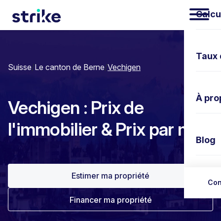
Calcu
Taux 
Suisse
/
Le canton de Berne
/
Vechigen
À pro
Vechigen : Prix de
l'immobilier & Prix par m²
Blog
Estimer ma propriété
Nous 
Con
Financer ma propriété