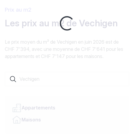
Prix au m2
Loading...
Les prix au m2 de Vechigen
Le prix moyen du m² de Vechigen en juin 2026 est de
CHF 7'394, avec une moyenne de CHF 7'641 pour les
appartements et CHF 7'147 pour les maisons.
Rechercher une localité ou un canton
Appartements
Maisons