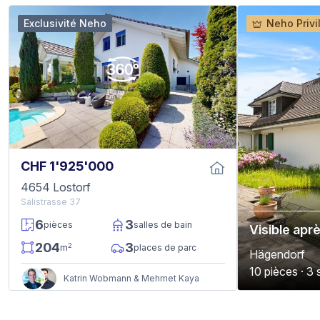
Exclusivité Neho
Neho Privi
CHF 1'925'000
4654 Lostorf
Sälistrasse 37
6
3
pièces
salles de bain
Visible apr
204
3
2
m
places de parc
Hägendorf
10 pièces · 3 
Katrin Wobmann & Mehmet Kaya