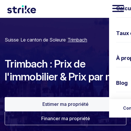
Calcu
Taux 
Suisse
/
Le canton de Soleure
/
Trimbach
À pro
Trimbach : Prix de
l'immobilier & Prix par m²
Blog
Estimer ma propriété
Nous 
Con
Financer ma propriété