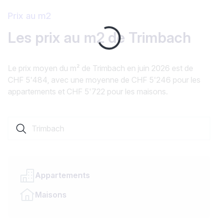
Prix au m2
Les prix au m2 de Trimbach
Loading...
Le prix moyen du m² de Trimbach en juin 2026 est de
CHF 5'484, avec une moyenne de CHF 5'246 pour les
appartements et CHF 5'722 pour les maisons.
Rechercher une localité ou un canton
Appartements
Maisons