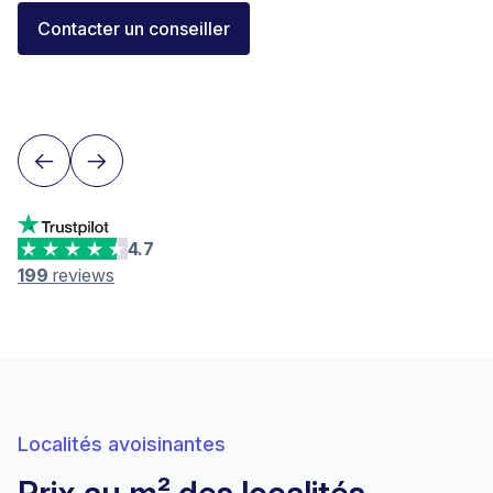
Florent Buser
Contacter un conseiller
Area Sales Director Romandie
Lausanne
4.7
199
reviews
Localités avoisinantes