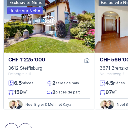
Exclusivité Neho
Exclusivité N
Juste sur Neho
CHF 1'225'000
CHF 569'0
3612 Steffisburg
3671 Brenzik
Embergrain 11
Neumattweg 2
6.5
2
4.5
pièces
salles de bain
pièces
159
2
97
2
2
m
places de parc
m
Noel Bigler & Mehmet Kaya
Noel B