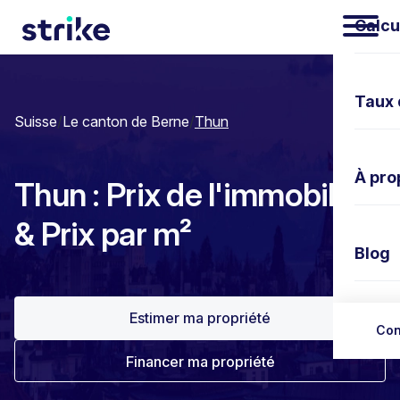
Calcu
Taux 
Suisse
/
Le canton de Berne
/
Thun
À pro
Thun : Prix de l'immobilier
& Prix par m²
Blog
Estimer ma propriété
Nous 
Con
Financer ma propriété