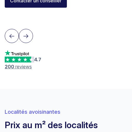
Elisa Longo
Contacter un conseiller
Conseillère financière IAF
Neuchâtel
4.7
200
reviews
Localités avoisinantes
Prix au m² des localités