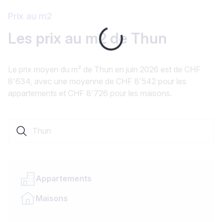
Prix au m2
Loading...
Les prix au m2 de Thun
Le prix moyen du m² de Thun en juin 2026 est de CHF
8'634, avec une moyenne de CHF 8'542 pour les
appartements et CHF 8'726 pour les maisons.
Rechercher une localité ou un canton
Appartements
Maisons