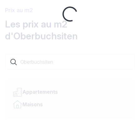
Loading...
Prix au m2
Les prix au m2
d'Oberbuchsiten
Rechercher une localité ou un canton
Appartements
Maisons