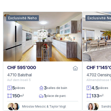
Exclusivité Neho
Exclusivité N
CHF 595'000
CHF 1'145'
4710 Balsthal
4702 Oensin
Auf dem Inseli 5
Allmendstrasse 
5
3
4.5
pièces
salles de bain
pièces
150
1
133
2
2
m
place de parc
m
Miroslav Mescic & Taylor Vogt
Sandra