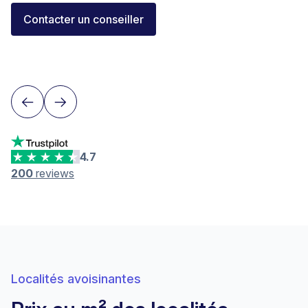
Florent Buser
Contacter un conseiller
Area Sales Director Romandie
Lausanne
4.7
200
reviews
Localités avoisinantes