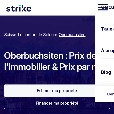
Calcu
Taux 
Suisse
/
Le canton de Soleure
/
Oberbuchsiten
À pro
Oberbuchsiten : Prix de
l'immobilier & Prix par m²
Blog
Estimer ma propriété
Nous 
Con
Financer ma propriété