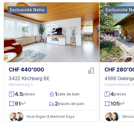
Exclusivité Neho
Exclusivité N
CHF 440'000
CHF 280'0
3422 Kirchberg BE
4566 Oeking
Meisenweg 5
Grubenstrasse 1
4.5
1
4
pièces
salle de bain
pièces
91
2
105
2
2
m
places de parc
m
Noel Bigler & Mehmet Kaya
Mirosl