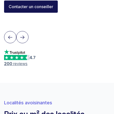
Florent Buser
Contacter un conseiller
Area Sales Director Romandie
Lausanne
4.7
200
reviews
Localités avoisinantes