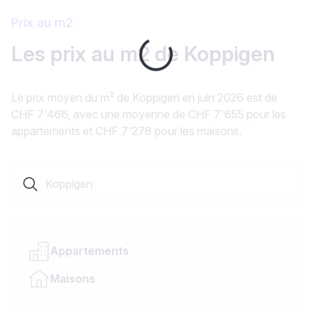
Prix au m2
Loading...
Les prix au m2 de Koppigen
Le prix moyen du m² de Koppigen en juin 2026 est de
CHF 7'466, avec une moyenne de CHF 7'655 pour les
appartements et CHF 7'278 pour les maisons.
Rechercher une localité ou un canton
Appartements
Maisons