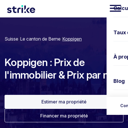
Calcu
Taux 
Suisse
/
Le canton de Berne
/
Koppigen
À pro
Koppigen : Prix de
l'immobilier & Prix par m²
Blog
Estimer ma propriété
Nous 
Con
Financer ma propriété