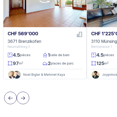
CHF 569'000
CHF 1'225
3671 Brenzikofen
3110 Münsin
Neumattweg 2
Bernstrasse 1
4.5
1
4.5
pièces
salle de bain
pièces
97
2
125
2
2
m
places de parc
m
Noel Bigler & Mehmet Kaya
Joyprince