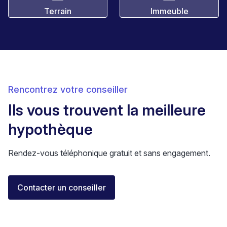
Terrain
Immeuble
Rencontrez votre conseiller
Ils vous trouvent la meilleure
hypothèque
Rendez-vous téléphonique gratuit et sans engagement.
Elisa Longo
Contacter un conseiller
Conseillère financière IAF
Neuchâtel