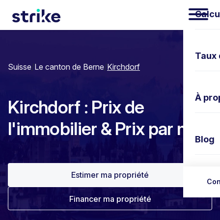
Calcu
Taux 
Suisse
/
Le canton de Berne
/
Kirchdorf
À pro
Kirchdorf : Prix de
l'immobilier & Prix par m²
Blog
Estimer ma propriété
Nous 
Con
Financer ma propriété