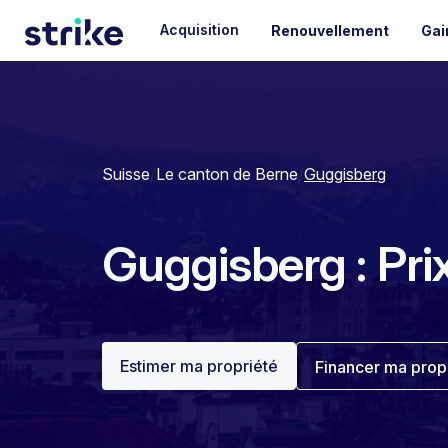
Acquisition
Renouvellement
Gai
Suisse
/
Le canton de Berne
/
Guggisberg
Guggisberg : Prix
Estimer ma propriété
Financer ma prop