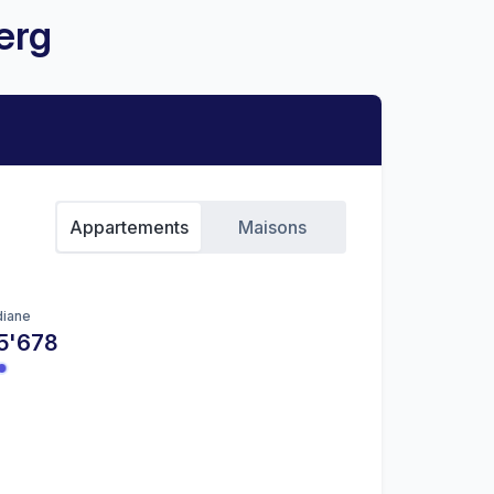
erg
Appartements
Maisons
iane
5'678