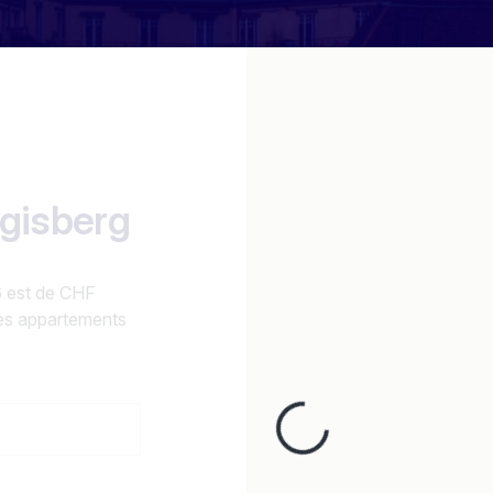
ggisberg
6 est de CHF
es appartements
Loading...