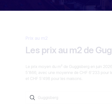
Prix au m2
Les prix au m2 de Gu
Le prix moyen du m² de Guggisberg en juin 202
5'866, avec une moyenne de CHF 6'233 pour l
et CHF 5'498 pour les maisons.
Rechercher une localité ou un canton