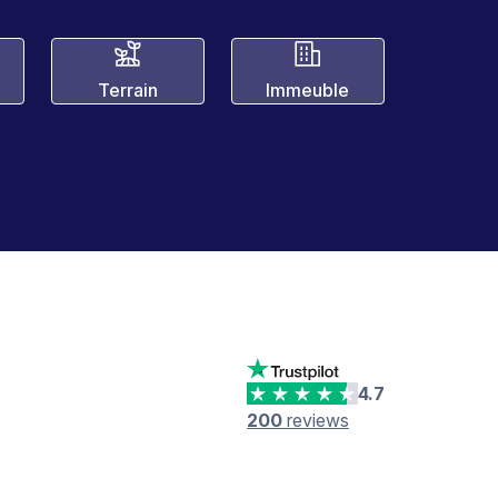
Terrain
Immeuble
4.7
200
reviews