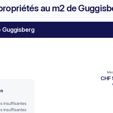
propriétés au m2 de Guggisb
e Guggisberg
Méd
CHF 
en
 insuffisantes
 insuffisantes