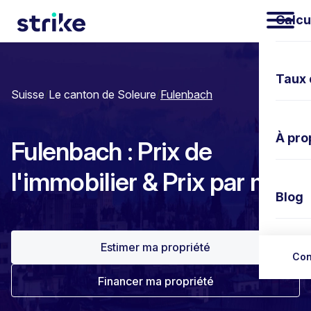
Calcu
Taux 
Suisse
/
Le canton de Soleure
/
Fulenbach
À pro
Fulenbach : Prix de
l'immobilier & Prix par m²
Blog
Estimer ma propriété
Nous 
Con
Financer ma propriété