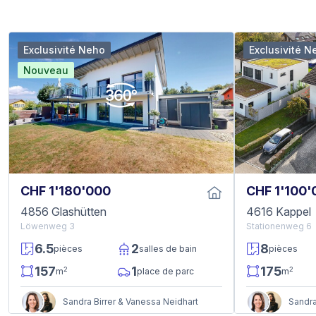
Exclusivité Neho
Exclusivité N
Nouveau
CHF 1'180'000
CHF 1'100'
4856 Glashütten
4616 Kappel
Löwenweg 3
Stationenweg 6
6.5
2
8
pièces
salles de bain
pièces
157
1
175
2
2
m
place de parc
m
Sandra Birrer & Vanessa Neidhart
Sandra