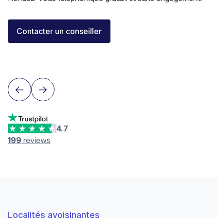
Florent Buser
Contacter un conseiller
Area Sales Director Romandie
Lausanne
4.7
199
reviews
Localités avoisinantes