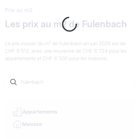
Prix au m2
Loading...
Les prix au m2 de Fulenbach
Le prix moyen du m² de Fulenbach en juin 2026 est de
CHF 6'512, avec une moyenne de CHF 6'724 pour les
appartements et CHF 6'300 pour les maisons.
Rechercher une localité ou un canton
Appartements
Maisons