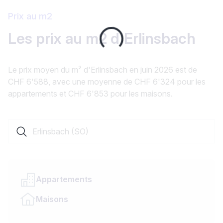
Prix au m2
Loading...
Les prix au m2 d'Erlinsbach
Le prix moyen du m² d'Erlinsbach en juin 2026 est de
CHF 6'588, avec une moyenne de CHF 6'324 pour les
appartements et CHF 6'853 pour les maisons.
Rechercher une localité ou un canton
Appartements
Maisons