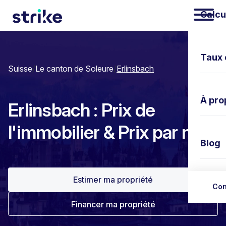
Calcu
Taux 
Suisse
/
Le canton de Soleure
/
Erlinsbach
À pro
Erlinsbach : Prix de
l'immobilier & Prix par m²
Blog
Estimer ma propriété
Nous 
Con
Financer ma propriété