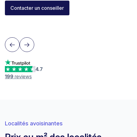
Florent Buser
Contacter un conseiller
Area Sales Director Romandie
Lausanne
4.7
199
reviews
Localités avoisinantes