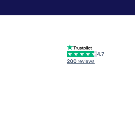
4.7
200
reviews