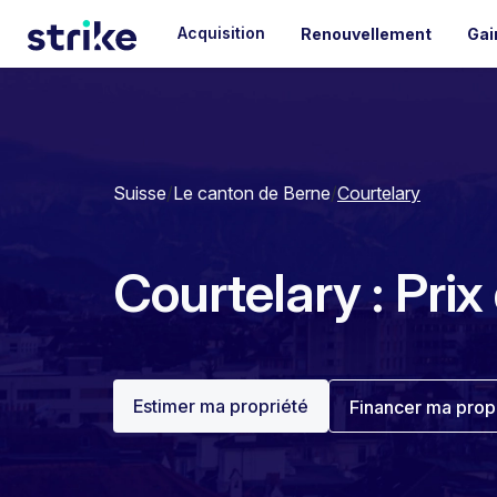
Acquisition
Renouvellement
Gai
Suisse
/
Le canton de Berne
/
Courtelary
Courtelary : Prix
Estimer ma propriété
Financer ma prop