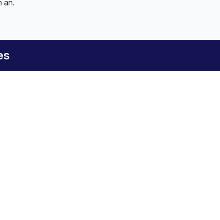
n an.
es