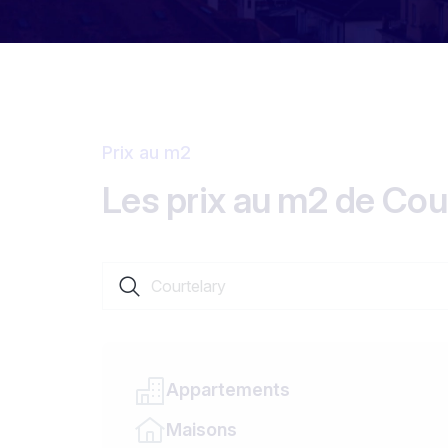
Prix au m2
Les prix au m2 de Cou
Rechercher une localité ou un canton
Appartements
Maisons