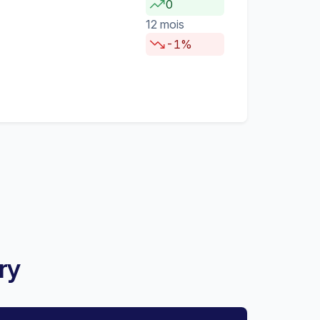
0
12 mois
-1%
ry