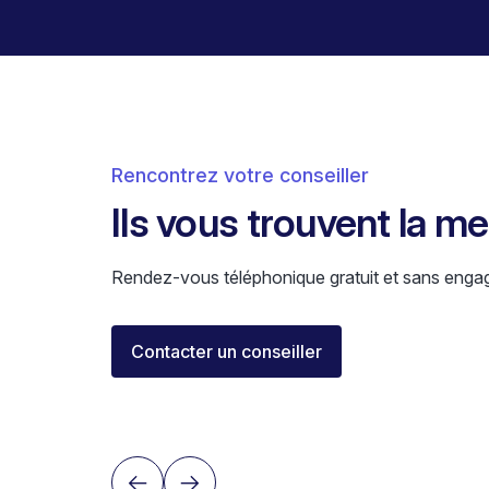
Rencontrez votre conseiller
Ils vous trouvent la m
Rendez-vous téléphonique gratuit et sans enga
Florent Buser
Contacter un conseiller
Area Sales Director Romandie
Lausanne