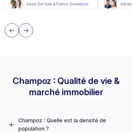
Alexis Del Sale & Francis Donaldson
Adnan 
Champoz : Qualité de vie &
marché immobilier
Champoz : Quelle est la densité de
population ?