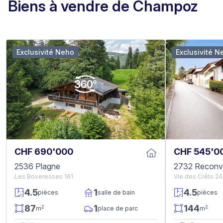
Biens à vendre de Champoz
Exclusivité Neho
Exclusivité N
CHF 690'000
CHF 545'0
2536 Plagne
2732 Reconvi
Les Boveresses 161
Vie des Crêts 24
4.5
1
4.5
pièces
salle de bain
pièces
87
1
144
2
2
m
place de parc
m