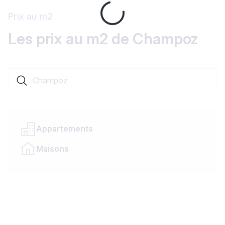
Loading...
Prix au m2
Les prix au m2 de Champoz
Rechercher une localité ou un canton
Appartements
Maisons