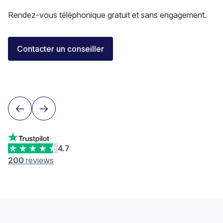
Rendez-vous téléphonique gratuit et sans engagement.
Florent Buser
Contacter un conseiller
Area Sales Director Romandie
Lausanne
4.7
200
reviews