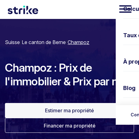
Calcu
Taux 
Suisse
/
Le canton de Berne
/
Champoz
À pro
Champoz : Prix de
l'immobilier & Prix par m²
Blog
Estimer ma propriété
Nous 
Con
Financer ma propriété