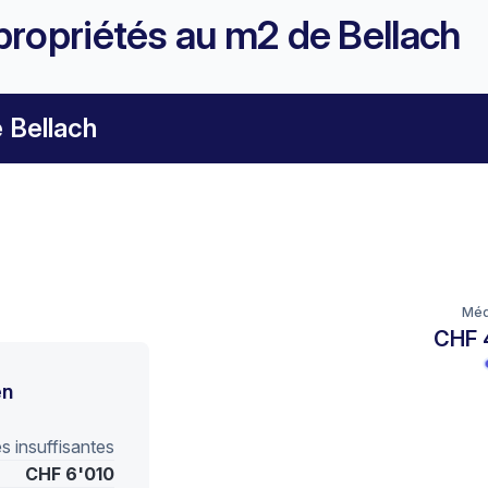
propriétés au m2 de Bellach
 Bellach
Méd
CHF 
en
 insuffisantes
CHF 6'010