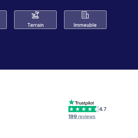
Terrain
Immeuble
4.7
199
reviews