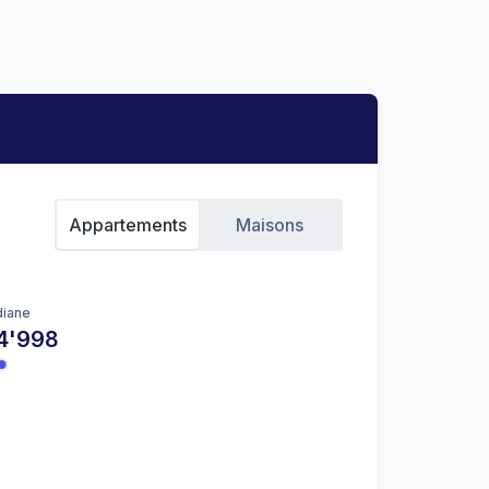
Appartements
Maisons
iane
4'998