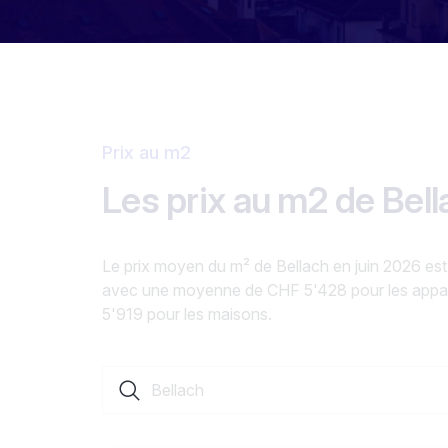
Prix au m2
Les prix au m2 de Bell
Le prix moyen du m² de Bellach en juin 2026 es
avec une moyenne de CHF 5'428 pour les appa
5'919 pour les maisons.
Rechercher une localité ou un canton