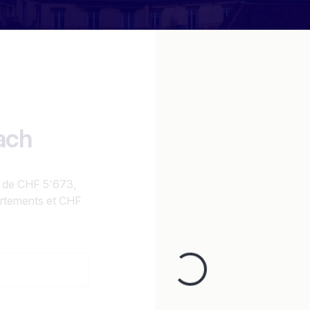
ach
t de CHF 5'673,
rtements et CHF
Loading...