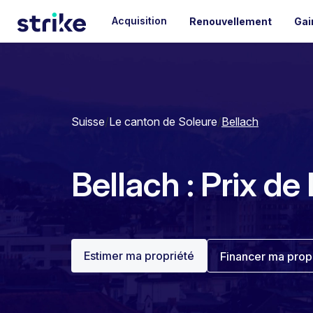
Acquisition
Renouvellement
Gai
Suisse
/
Le canton de Soleure
/
Bellach
Bellach : Prix de
Estimer ma propriété
Financer ma prop