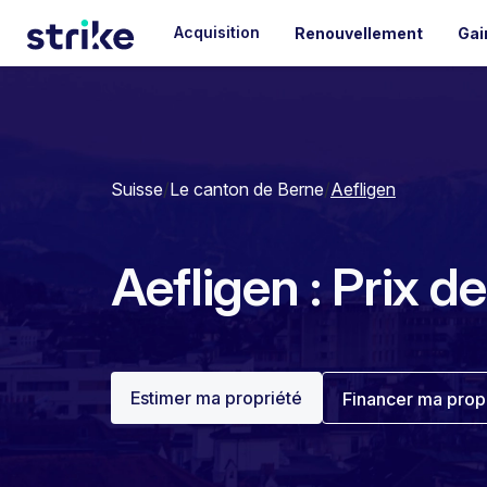
Acquisition
Renouvellement
Gai
Suisse
/
Le canton de Berne
/
Aefligen
Aefligen : Prix d
Estimer ma propriété
Financer ma prop