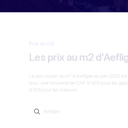
Prix au m2
Les prix au m2 d'Aefli
Le prix moyen du m² d'Aefligen en juin 2026 es
avec une moyenne de CHF 6'404 pour les app
6'816 pour les maisons.
Rechercher une localité ou un canton