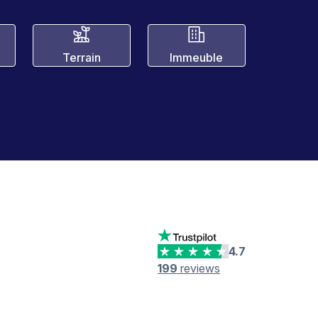
Terrain
Immeuble
4.7
199
reviews