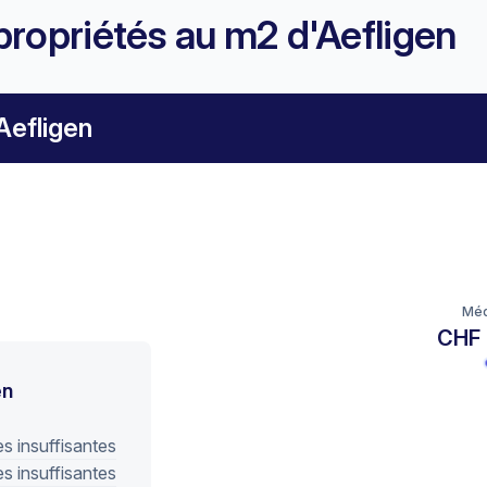
propriétés au m2 d'Aefligen
Aefligen
Méd
CHF 
en
 insuffisantes
 insuffisantes