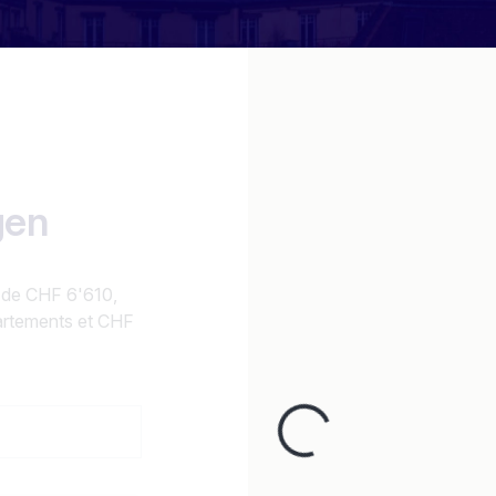
gen
t de CHF 6'610,
artements et CHF
Loading...