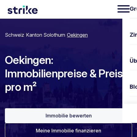
Gr
Zi
Schweiz
/
Kanton Solothurn
/
Oekingen
Oekingen:
Üb
Immobilienpreise & Preis
pro m²
Bl
Ko
Immobilie bewerten
Meine Immobilie finanzieren