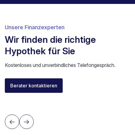
Unsere Finanzexperten
Wir finden die richtige
Hypothek für Sie
Kostenloses und unverbindliches Telefongespräch.
Florent Buser
Berater kontaktieren
Area Sales Director Romandie
Lausanne