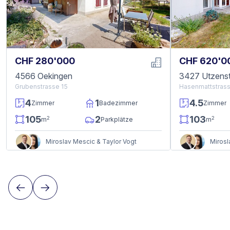
CHF 280'000
CHF 620'0
4566 Oekingen
3427 Utzenst
Grubenstrasse 15
Hasenmattstras
4
1
4.5
Zimmer
Badezimmer
Zimmer
105
2
103
2
2
m
Parkplätze
m
Miroslav Mescic & Taylor Vogt
Mirosl