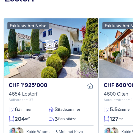
Exklusiv bei Neho
Exklusiv bei 
CHF 1'925'000
CHF 660'0
4654 Lostorf
4600 Olten
Sälistrasse 37
Aarauerstrasse 
6
3
5.5
Zimmer
Badezimmer
Zimmer
204
3
127
2
2
m
Parkplätze
m
Katrin Wobmann & Mehmet Kaya
Katri