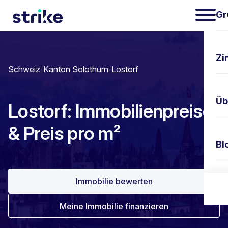
Gr
Zi
Schweiz
/
Kanton Solothurn
/
Lostorf
Üb
Lostorf: Immobilienpreise
& Preis pro m²
Bl
Immobilie bewerten
Ko
Meine Immobilie finanzieren