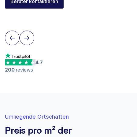
Elisa Longo
Berater kontaktieren
Finanzierungsberaterin IAF
Neuenburg
4.7
200
reviews
Umliegende Ortschaften
Preis pro m² der