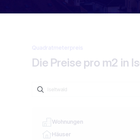
Quadratmeterpreis
Die Preise pro m2 in I
Suche nach einer Ortschaft oder einem Kanto
Wohnungen
Häuser