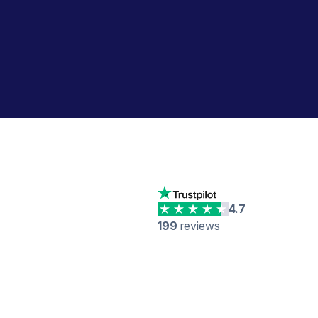
4.7
199
reviews