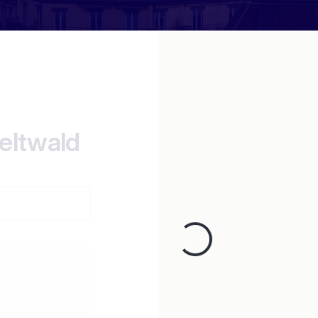
seltwald
n
Loading...