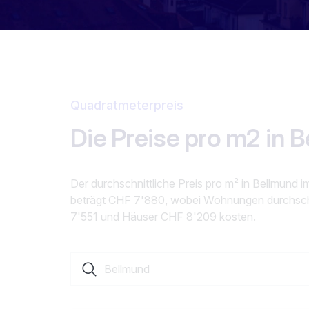
Quadratmeterpreis
Die Preise pro m2 in 
Der durchschnittliche Preis pro m² in Bellmund i
beträgt CHF 7'880, wobei Wohnungen durchsch
7'551 und Häuser CHF 8'209 kosten.
Suche nach einer Ortschaft oder einem Kanto