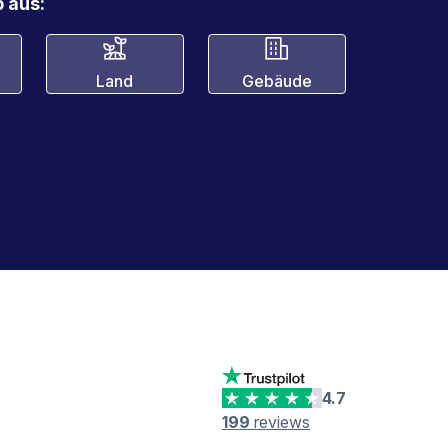
 aus:
Land
Gebäude
4.7
199
reviews