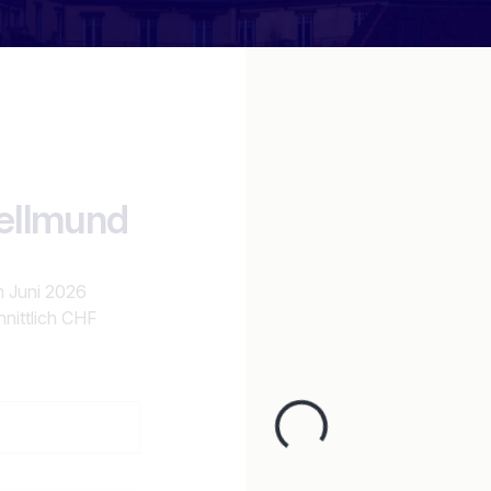
Bellmund
m Juni 2026
nittlich CHF
n
Loading...