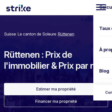
Calcu
Taux 
Suisse
/
Le canton de Soleure
/
Rüttenen
À pro
Rüttenen : Prix de
l'immobilier & Prix par m²
Blog
Estimer ma propriété
Nous 
Con
Financer ma propriété