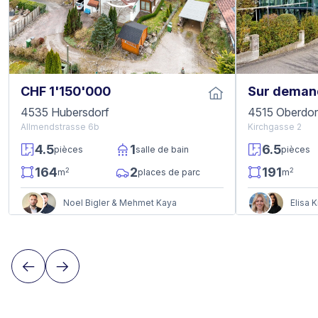
CHF 1'150'000
Sur deman
4535 Hubersdorf
4515 Oberdor
Allmendstrasse 6b
Kirchgasse 2
4.5
1
6.5
pièces
salle de bain
pièces
164
2
191
2
2
m
places de parc
m
Noel Bigler & Mehmet Kaya
Elisa 