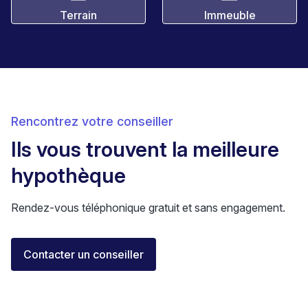
Terrain
Immeuble
Rencontrez votre conseiller
Ils vous trouvent la meilleure
hypothèque
Rendez-vous téléphonique gratuit et sans engagement.
Elisa Longo
Contacter un conseiller
Conseillère financière IAF
Neuchâtel