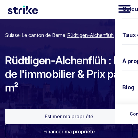
Calcu
Taux 
Suisse
/
Le canton de Berne
/
Rüdtligen-Alchenflüh
Rüdtligen-Alchenflüh : Prix
À pro
de l'immobilier & Prix par
m²
Blog
Nous 
Con
Estimer ma propriété
Financer ma propriété