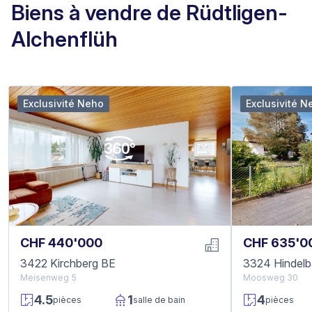
Biens à vendre de Rüdtligen-
Alchenflüh
Exclusivité Neho
Exclusivité N
CHF 440'000
CHF 635'0
3422 Kirchberg BE
3324 Hindel
Meisenweg 5
Moosweg 30
4.5
1
4
pièces
salle de bain
pièces