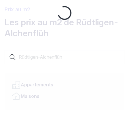
Prix au m2
Loading...
Les prix au m2 de Rüdtligen-
Alchenflüh
Rechercher une localité ou un canton
Appartements
Maisons