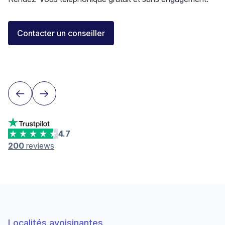
Florent Buser
Contacter un conseiller
Area Sales Director Romandie
Lausanne
4.7
200
reviews
Localités avoisinantes