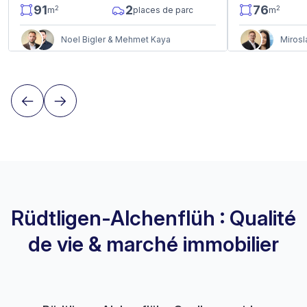
91
2
76
2
2
m
places de parc
m
Noel Bigler & Mehmet Kaya
Mirosl
Rüdtligen-Alchenflüh : Qualité
de vie & marché immobilier