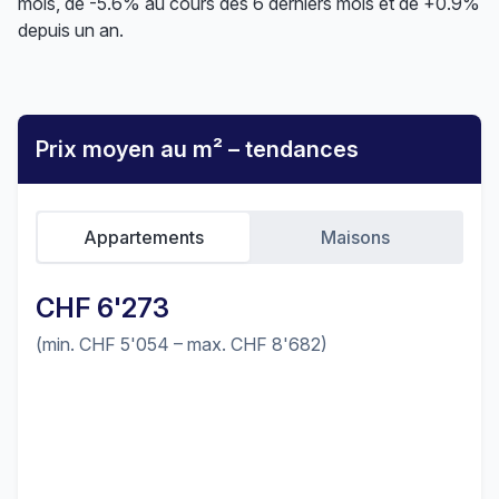
mois, de -5.6% au cours des 6 derniers mois et de +0.9%
depuis un an.
Prix moyen au m² – tendances
Appartements
Maisons
CHF 6'273
(min. CHF 5'054 – max. CHF 8'682)