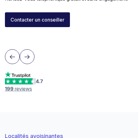
Florent Buser
Contacter un conseiller
Area Sales Director Romandie
Lausanne
4.7
199
reviews
Localités avoisinantes