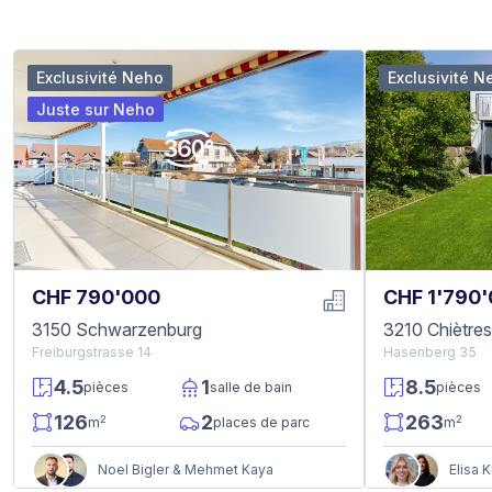
Exclusivité Neho
Exclusivité N
Juste sur Neho
CHF 790'000
CHF 1'790
3150 Schwarzenburg
3210 Chiètre
Freiburgstrasse 14
Hasenberg 35
4.5
1
8.5
pièces
salle de bain
pièces
126
2
263
2
2
m
places de parc
m
Noel Bigler & Mehmet Kaya
Elisa 