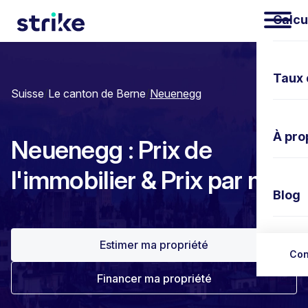
Calcu
Taux 
Suisse
/
Le canton de Berne
/
Neuenegg
À pro
Neuenegg : Prix de
l'immobilier & Prix par m²
Blog
Estimer ma propriété
Nous 
Con
Financer ma propriété