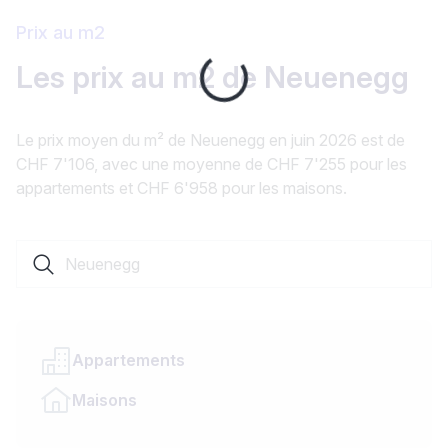
Prix au m2
Les prix au m2 de Neuenegg
Loading...
Le prix moyen du m² de Neuenegg en juin 2026 est de
CHF 7'106, avec une moyenne de CHF 7'255 pour les
appartements et CHF 6'958 pour les maisons.
Rechercher une localité ou un canton
Appartements
Maisons