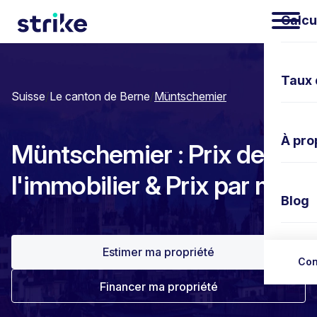
Calcu
Taux 
Suisse
/
Le canton de Berne
/
Müntschemier
À pro
Müntschemier : Prix de
l'immobilier & Prix par m²
Blog
Estimer ma propriété
Nous 
Con
Financer ma propriété