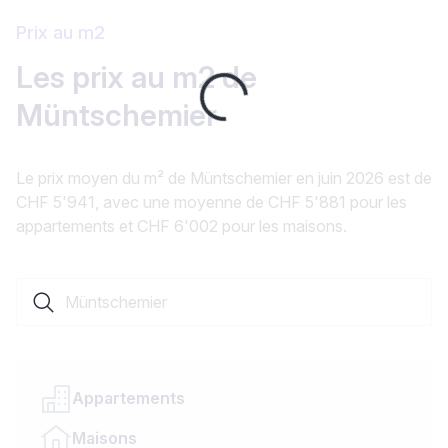
Prix au m2
Loading...
Les prix au m2 de
Müntschemier
Le prix moyen du m² de Müntschemier en juin 2026 est de
CHF 5'941, avec une moyenne de CHF 5'881 pour les
appartements et CHF 6'002 pour les maisons.
Rechercher une localité ou un canton
Appartements
Maisons