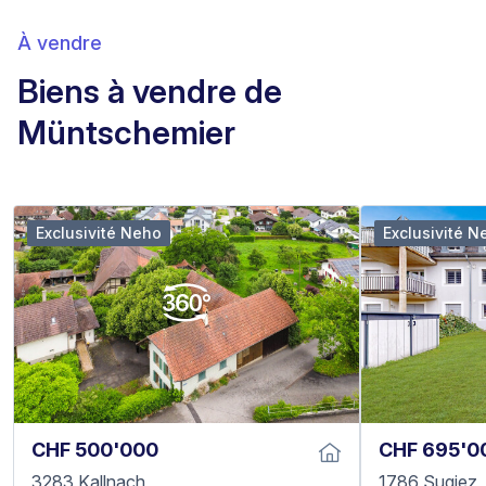
À vendre
Biens à vendre de
Müntschemier
Exclusivité Neho
Exclusivité N
CHF 500'000
CHF 695'0
3283 Kallnach
1786 Sugiez