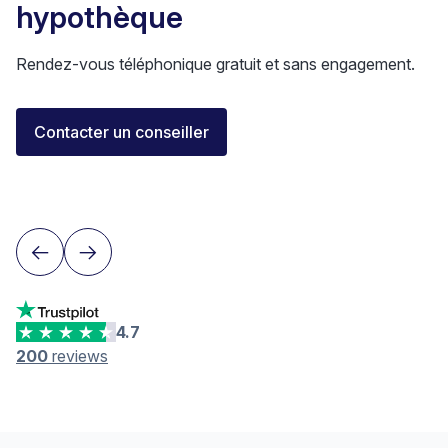
hypothèque
Rendez-vous téléphonique gratuit et sans engagement.
Florent Buser
Contacter un conseiller
Area Sales Director Romandie
Lausanne
4.7
200
reviews