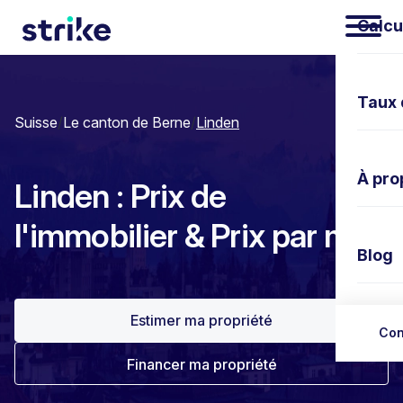
Calcu
Taux 
Suisse
/
Le canton de Berne
/
Linden
À pro
Linden : Prix de
l'immobilier & Prix par m²
Blog
Estimer ma propriété
Nous 
Con
Financer ma propriété