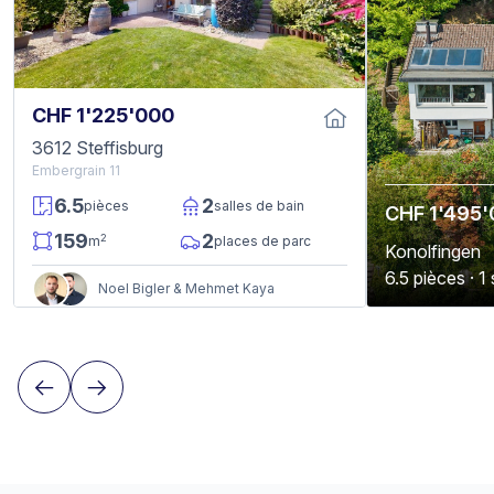
CHF 1'225'000
3612 Steffisburg
Embergrain 11
6.5
2
pièces
salles de bain
CHF 1'495
159
2
2
m
places de parc
Konolfingen
6.5 pièces · 1
Noel Bigler & Mehmet Kaya