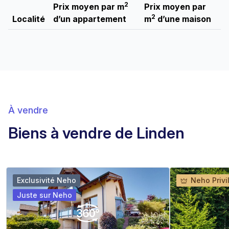
2
Prix moyen par m
Prix moyen par
2
Localité
d’un appartement
m
d’une maison
À vendre
Biens à vendre de Linden
Exclusivité Neho
Neho Privi
Juste sur Neho