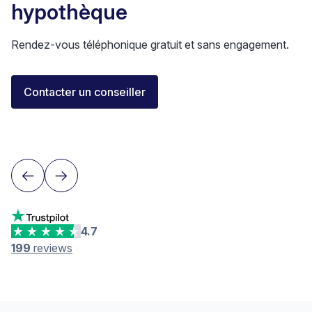
hypothèque
Rendez-vous téléphonique gratuit et sans engagement.
Elisa Longo
Contacter un conseiller
Conseillère financière IAF
Neuchâtel
4.7
199
reviews