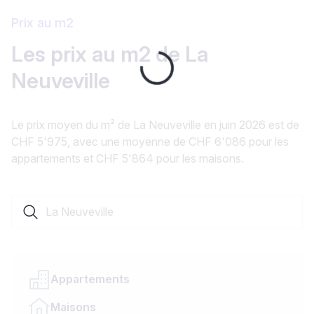
Prix au m2
Les prix au m2 de La
Loading...
Neuveville
Le prix moyen du m² de La Neuveville en juin 2026 est de
CHF 5'975, avec une moyenne de CHF 6'086 pour les
appartements et CHF 5'864 pour les maisons.
Rechercher une localité ou un canton
Appartements
Maisons