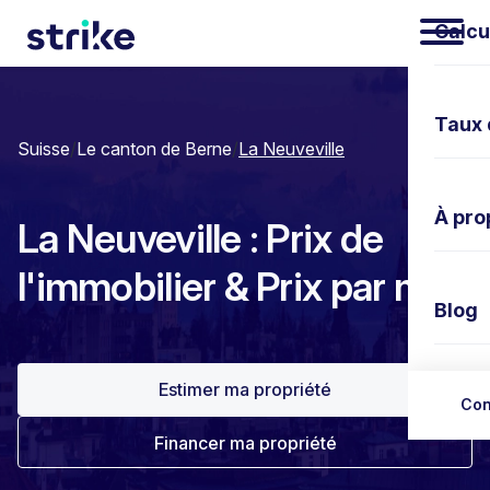
Calcu
Taux 
Suisse
/
Le canton de Berne
/
La Neuveville
À pro
La Neuveville : Prix de
l'immobilier & Prix par m²
Blog
Estimer ma propriété
Nous 
Con
Financer ma propriété