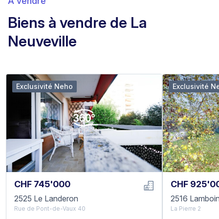
À vendre
Biens à vendre de La
Neuveville
Exclusivité Neho
Exclusivité N
CHF 745'000
CHF 925'0
2525 Le Landeron
2516 Lamboi
Rue de Pont-de-Vaux 40
La Pierre 2