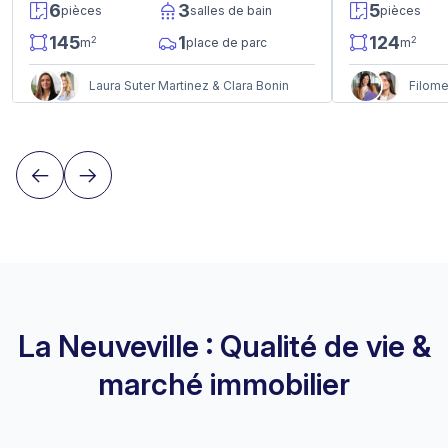
6
3
5
pièces
salles de bain
pièces
145
1
124
2
2
m
place de parc
m
Laura Suter Martinez & Clara Bonin
La Neuveville : Qualité de vie &
marché immobilier