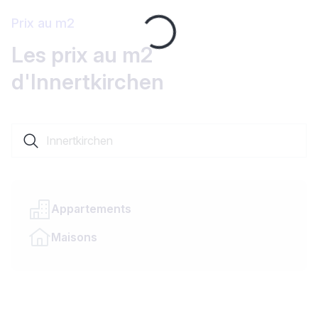
Prix au m2
Loading...
Les prix au m2
d'Innertkirchen
Rechercher une localité ou un canton
Appartements
Maisons