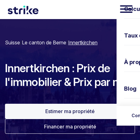
Calcu
Taux 
Suisse
/
Le canton de Berne
/
Innertkirchen
À pro
Innertkirchen : Prix de
l'immobilier & Prix par m²
Blog
Estimer ma propriété
Nous 
Con
Financer ma propriété