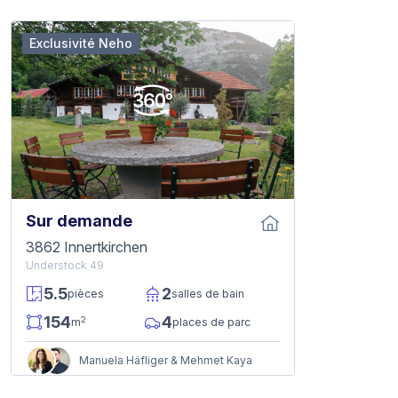
Exclusivité Neho
Sur demande
3862 Innertkirchen
Understock 49
5.5
2
pièces
salles de bain
154
4
2
m
places de parc
Manuela Häfliger & Mehmet Kaya