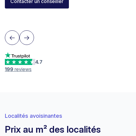
Elisa Longo
Contacter un conseiller
Conseillère financière IAF
Neuchâtel
4.7
199
reviews
Localités avoisinantes
Prix au m² des localités