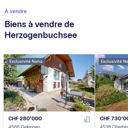
À vendre
Biens à vendre de
Herzogenbuchsee
Exclusivité Neho
Exclusivité N
CHF 280'000
CHF 730'0
4566 Oekingen
4538 Oberbi