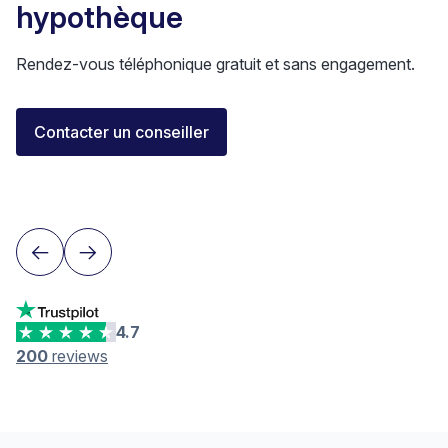
hypothèque
Rendez-vous téléphonique gratuit et sans engagement.
Florent Buser
Contacter un conseiller
Area Sales Director Romandie
Lausanne
4.7
200
reviews