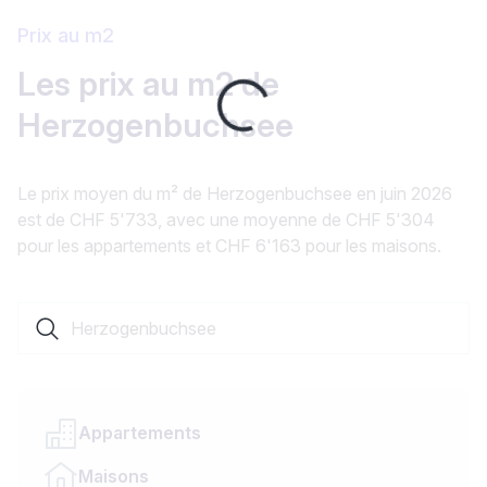
Prix au m2
Loading...
Les prix au m2 de
Herzogenbuchsee
Le prix moyen du m² de Herzogenbuchsee en juin 2026
est de CHF 5'733, avec une moyenne de CHF 5'304
pour les appartements et CHF 6'163 pour les maisons.
Rechercher une localité ou un canton
Appartements
Maisons