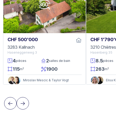
CHF 500'000
CHF 1'790
3283 Kallnach
3210 Chiètre
Haseneggenweg 3
Hasenberg 35
4
2
8.5
pièces
salles de bain
pièces
115
1900
263
2
2
m
m
Miroslav Mescic & Taylor Vogt
Elisa 