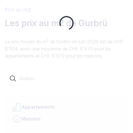
Prix au m2
Loading...
Les prix au m2 de Gurbrü
Le prix moyen du m² de Gurbrü en juin 2026 est de CHF
6'524, avec une moyenne de CHF 6'470 pour les
appartements et CHF 6'579 pour les maisons.
Rechercher une localité ou un canton
Appartements
Maisons