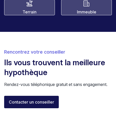
Terrain
Immeuble
Rencontrez votre conseiller
Ils vous trouvent la meilleure
hypothèque
Rendez-vous téléphonique gratuit et sans engagement.
Florent Buser
Contacter un conseiller
Area Sales Director Romandie
Lausanne