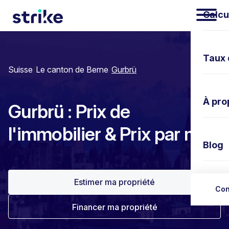
Calcu
Taux 
Suisse
/
Le canton de Berne
/
Gurbrü
À pro
Gurbrü : Prix de
l'immobilier & Prix par m²
Blog
Estimer ma propriété
Nous 
Con
Financer ma propriété