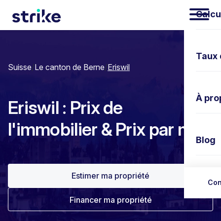
Calcu
Taux 
Suisse
/
Le canton de Berne
/
Eriswil
À pro
Eriswil : Prix de
l'immobilier & Prix par m²
Blog
Estimer ma propriété
Nous 
Con
Financer ma propriété