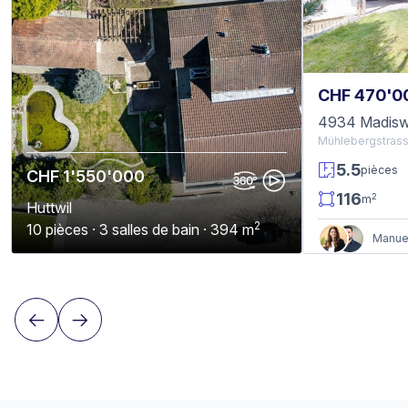
CHF 470'0
4934 Madisw
Mühlebergstrass
5.5
pièces
CHF 1'550'000
116
2
m
Huttwil
2
10 pièces · 3 salles de bain · 394 m
Manuel