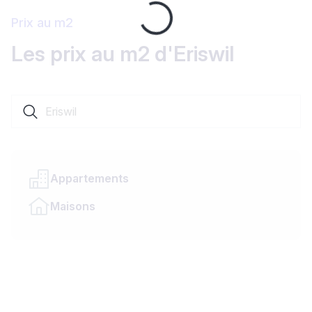
Loading...
Prix au m2
Les prix au m2 d'Eriswil
Rechercher une localité ou un canton
Appartements
Maisons