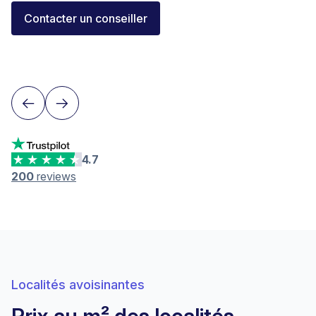
Florent Buser
Contacter un conseiller
Area Sales Director Romandie
Lausanne
4.7
200
reviews
Localités avoisinantes