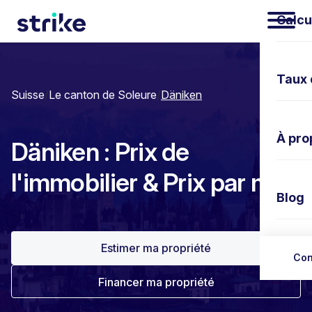
Calcu
Taux 
Suisse
/
Le canton de Soleure
/
Däniken
À pro
Däniken : Prix de
l'immobilier & Prix par m²
Blog
Estimer ma propriété
Nous 
Con
Financer ma propriété