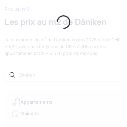
Prix au m2
Loading...
Les prix au m2 de Däniken
Le prix moyen du m² de Däniken en juin 2026 est de CHF
6'922, avec une moyenne de CHF 7'268 pour les
appartements et CHF 6'576 pour les maisons.
Rechercher une localité ou un canton
Appartements
Maisons