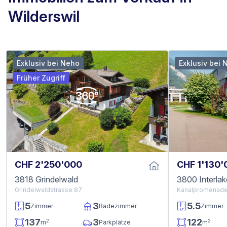
Wilderswil
Exklusiv bei Neho
Exklusiv bei 
Früher Zugriff
CHF 2'250'000
CHF 1'130'
3818 Grindelwald
3800 Interla
Grindelwaldstrasse 87
Kanalpromenade
5
3
5.5
Zimmer
Badezimmer
Zimmer
137
3
122
2
2
m
Parkplätze
m