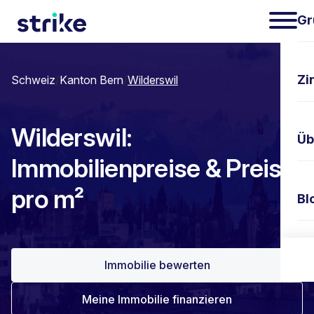
Gr
Zi
Schweiz
/
Kanton Bern
/
Wilderswil
Wilderswil:
Üb
Immobilienpreise & Preis
pro m²
Bl
Ko
Immobilie bewerten
Meine Immobilie finanzieren