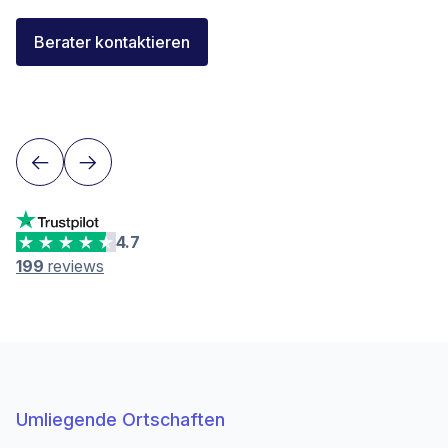
Florent Buser
Berater kontaktieren
Area Sales Director Romandie
Lausanne
4.7
199
reviews
Umliegende Ortschaften