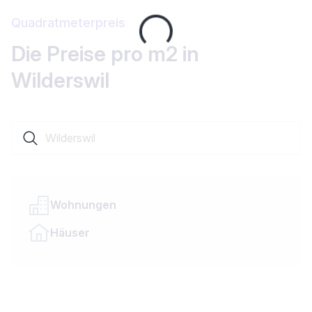
Quadratmeterpreis
Loading...
Die Preise pro m2 in
Wilderswil
Suche nach einer Ortschaft oder einem Kanton
Wohnungen
Häuser