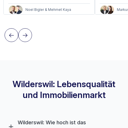
Noel Bigler & Mehmet Kaya
Markus
Wilderswil: Lebensqualität
und Immobilienmarkt
Wilderswil: Wie hoch ist das