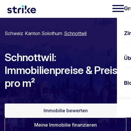
Gr
Zi
Schweiz
/
Kanton Solothurn
/
Schnottwil
Schnottwil:
Üb
Immobilienpreise & Preis
pro m²
Bl
Ko
Immobilie bewerten
Meine Immobilie finanzieren