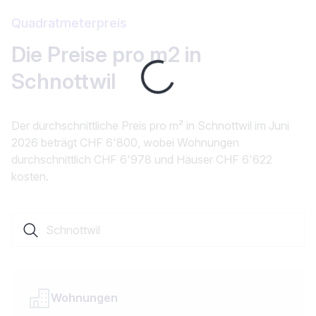
Quadratmeterpreis
Die Preise pro m2 in
Loading...
Schnottwil
Der durchschnittliche Preis pro m² in Schnottwil im Juni
2026 beträgt CHF 6'800, wobei Wohnungen
durchschnittlich CHF 6'978 und Häuser CHF 6'622
kosten.
Suche nach einer Ortschaft oder einem Kanton
Wohnungen