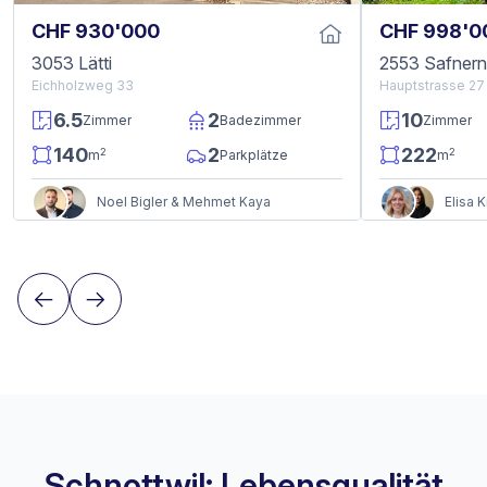
CHF 930'000
CHF 998'0
3053 Lätti
2553 Safnern
Eichholzweg 33
Hauptstrasse 27
6.5
2
10
Zimmer
Badezimmer
Zimmer
140
2
222
2
2
m
Parkplätze
m
Noel Bigler & Mehmet Kaya
Elisa 
Schnottwil: Lebensqualität