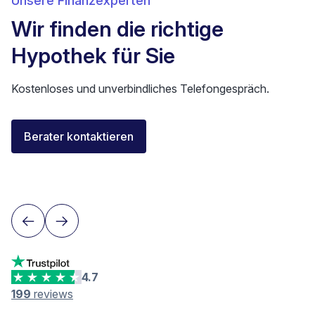
Unsere Finanzexperten
Wir finden die richtige
Hypothek für Sie
Kostenloses und unverbindliches Telefongespräch.
Elisa Longo
Berater kontaktieren
Finanzierungsberaterin IAF
Neuenburg
4.7
199
reviews