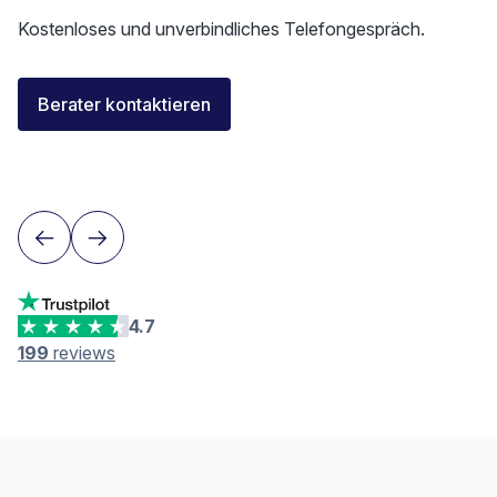
Kostenloses und unverbindliches Telefongespräch.
Elisa Longo
Berater kontaktieren
Finanzierungsberaterin IAF
Neuenburg
4.7
199
reviews