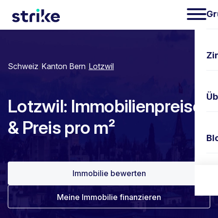
Gr
Zi
Schweiz
/
Kanton Bern
/
Lotzwil
Üb
Lotzwil: Immobilienpreise
& Preis pro m²
Bl
Immobilie bewerten
Ko
Meine Immobilie finanzieren