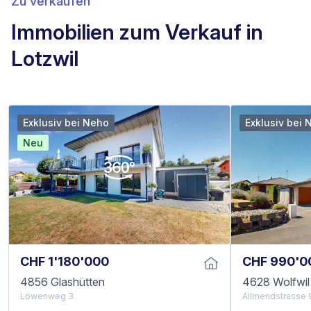
Zu verkaufen
Immobilien zum Verkauf in
Lotzwil
Exklusiv bei Neho
Exklusiv bei 
Neu
CHF 1'180'000
CHF 990'0
4856 Glashütten
4628 Wolfwil
Löwenweg 3
Allmendstrasse 