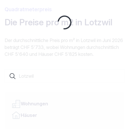
Quadratmeterpreis
Loading...
Die Preise pro m2 in Lotzwil
Der durchschnittliche Preis pro m² in Lotzwil im Juni 2026
beträgt CHF 5'733, wobei Wohnungen durchschnittlich
CHF 5'640 und Häuser CHF 5'825 kosten.
Suche nach einer Ortschaft oder einem Kanton
Wohnungen
Häuser