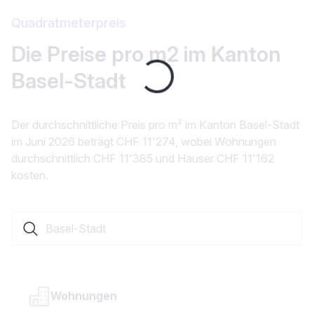
Quadratmeterpreis
Die Preise pro m2 im Kanton
Loading...
Basel-Stadt
Der durchschnittliche Preis pro m² im Kanton Basel-Stadt
im Juni 2026 beträgt CHF 11'274, wobei Wohnungen
durchschnittlich CHF 11'385 und Häuser CHF 11'162
kosten.
Suche nach einer Ortschaft oder einem Kanton
Wohnungen