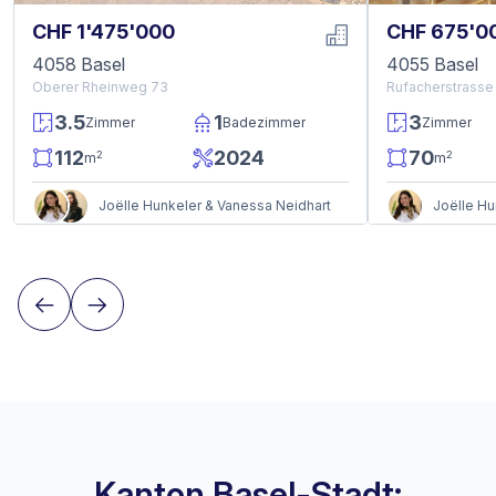
CHF 1'475'000
CHF 675'0
4058 Basel
4055 Basel
Oberer Rheinweg 73
Rufacherstrasse
3.5
1
3
Zimmer
Badezimmer
Zimmer
112
2024
70
2
2
m
m
Joëlle Hunkeler & Vanessa Neidhart
Joëlle Hu
Kanton Basel-Stadt: