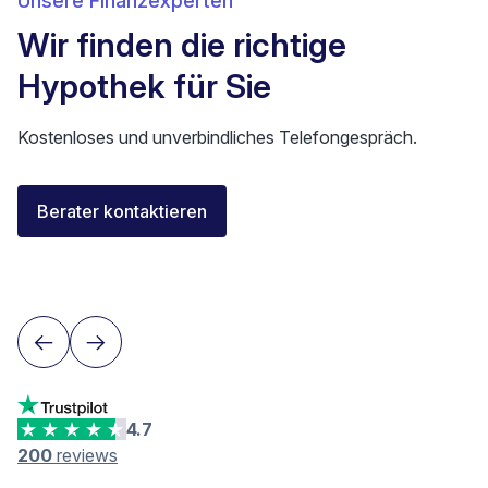
Unsere Finanzexperten
Wir finden die richtige
Hypothek für Sie
Kostenloses und unverbindliches Telefongespräch.
Elisa Longo
Berater kontaktieren
Finanzierungsberaterin IAF
Neuenburg
4.7
200
reviews