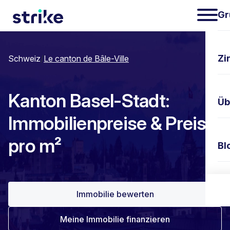
Gr
Zi
Schweiz
/
Le canton de Bâle-Ville
Kanton Basel-Stadt:
Üb
Immobilienpreise & Preis
pro m²
Bl
Ko
Immobilie bewerten
Meine Immobilie finanzieren