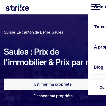
Calcu
Taux 
Suisse
/
Le canton de Berne
/
Saules
À pro
Saules : Prix de
l'immobilier & Prix par m²
Blog
Estimer ma propriété
Nous 
Con
Financer ma propriété