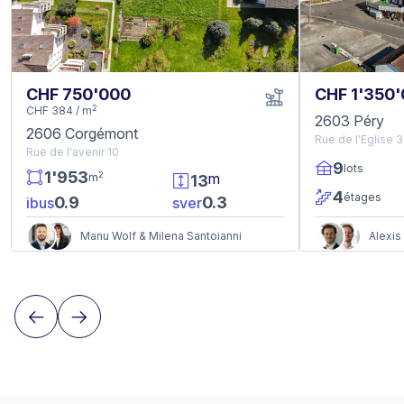
CHF 750'000
CHF 1'350
2
CHF 384 / m
2603 Péry
2606 Corgémont
Rue de l'Eglise 3
Rue de l'avenir 10
9
lots
1'953
2
m
m
13
4
étages
0.9
0.3
ibus
sver
Manu Wolf & Milena Santoianni
Alexis